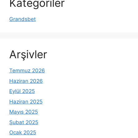
Kategoriler
Grandsbet
Arşivler
Temmuz 2026
Haziran 2026
Eylül 2025
Haziran 2025
Mayıs 2025
Şubat 2025
Ocak 2025