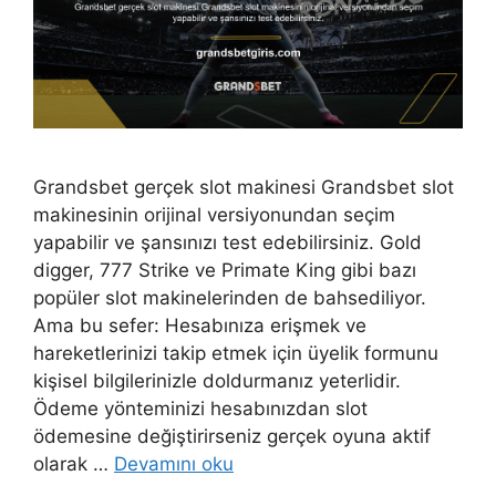
Grandsbet gerçek slot makinesi Grandsbet slot
makinesinin orijinal versiyonundan seçim
yapabilir ve şansınızı test edebilirsiniz. Gold
digger, 777 Strike ve Primate King gibi bazı
popüler slot makinelerinden de bahsediliyor.
Ama bu sefer: Hesabınıza erişmek ve
hareketlerinizi takip etmek için üyelik formunu
kişisel bilgilerinizle doldurmanız yeterlidir.
Ödeme yönteminizi hesabınızdan slot
ödemesine değiştirirseniz gerçek oyuna aktif
olarak …
Devamını oku