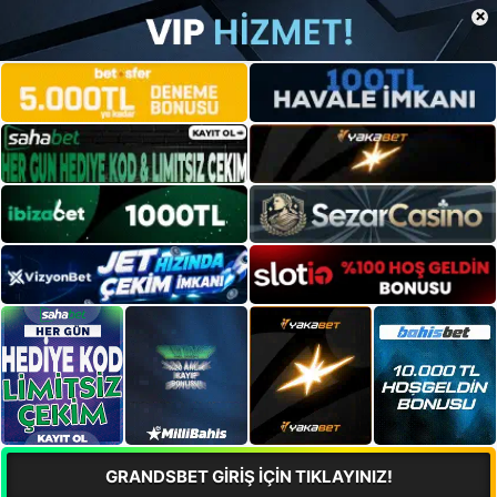
×
GRANDSBET GİRİŞ İÇİN TIKLAYINIZ!