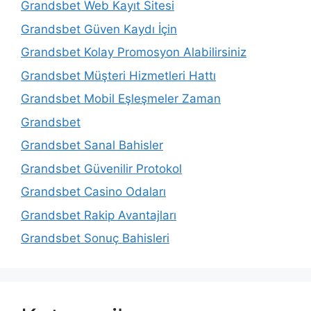
Grandsbet Web Kayıt Sitesi
Grandsbet Güven Kaydı İçin
Grandsbet Kolay Promosyon Alabilirsiniz
Grandsbet Müşteri Hizmetleri Hattı
Grandsbet Mobil Eşleşmeler Zaman
Grandsbet
Grandsbet Sanal Bahisler
Grandsbet Güvenilir Protokol
Grandsbet Casino Odaları
Grandsbet Rakip Avantajları
Grandsbet Sonuç Bahisleri