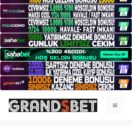
İçeriğe
atla
Menü