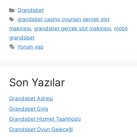
Kategoriler
Grandsbet
Etiketler
grandsbet casino oyunları gerçek slot
makinesi
,
grandsbet gerçek slot makinesi
,
mobil
grandsbet
Yorum yap
Son Yazılar
Grandsbet Adresi
Grandsbet Giriş
Grandsbet Hizmet Taahhüdü
Grandsbet Oyun Geleceği