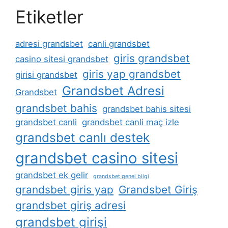
Etiketler
adresi grandsbet
canli grandsbet
giris grandsbet
casino sitesi grandsbet
giris yap grandsbet
girisi grandsbet
Grandsbet Adresi
Grandsbet
grandsbet bahis
grandsbet bahis sitesi
grandsbet canli
grandsbet canli maç izle
grandsbet canlı destek
grandsbet casino sitesi
grandsbet ek gelir
grandsbet genel bilgi
grandsbet giris yap
Grandsbet Giriş
grandsbet giriş adresi
grandsbet girişi