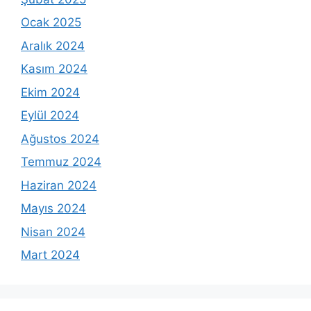
Ocak 2025
Aralık 2024
Kasım 2024
Ekim 2024
Eylül 2024
Ağustos 2024
Temmuz 2024
Haziran 2024
Mayıs 2024
Nisan 2024
Mart 2024