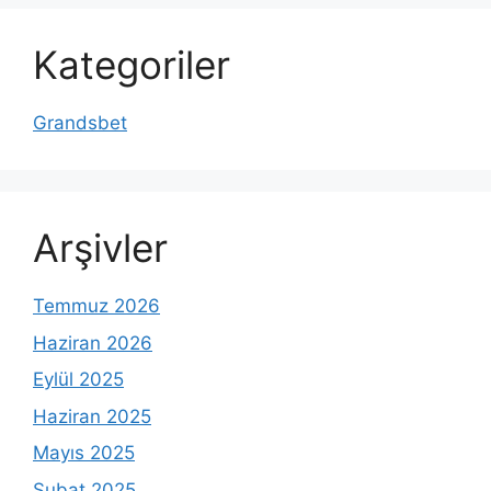
Kategoriler
Grandsbet
Arşivler
Temmuz 2026
Haziran 2026
Eylül 2025
Haziran 2025
Mayıs 2025
Şubat 2025