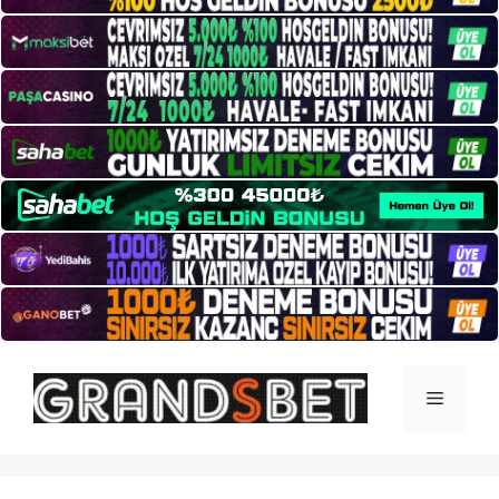
İçeriğe
atla
Menü