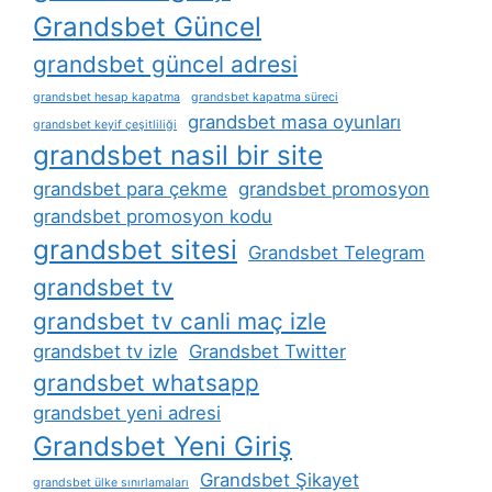
Grandsbet Güncel
grandsbet güncel adresi
grandsbet hesap kapatma
grandsbet kapatma süreci
grandsbet masa oyunları
grandsbet keyif çeşitliliği
grandsbet nasil bir site
grandsbet para çekme
grandsbet promosyon
grandsbet promosyon kodu
grandsbet sitesi
Grandsbet Telegram
grandsbet tv
grandsbet tv canli maç izle
grandsbet tv izle
Grandsbet Twitter
grandsbet whatsapp
grandsbet yeni adresi
Grandsbet Yeni Giriş
Grandsbet Şikayet
grandsbet ülke sınırlamaları