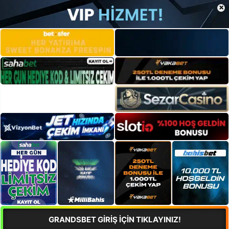
×
GRANDSBET GİRİŞ İÇİN TIKLAYINIZ!