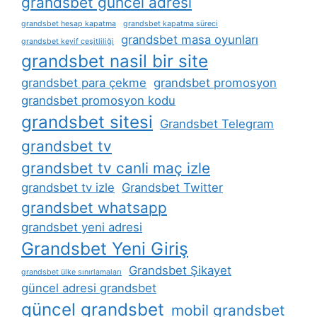
grandsbet güncel adresi
grandsbet hesap kapatma
grandsbet kapatma süreci
grandsbet masa oyunları
grandsbet keyif çeşitliliği
grandsbet nasil bir site
grandsbet para çekme
grandsbet promosyon
grandsbet promosyon kodu
grandsbet sitesi
Grandsbet Telegram
grandsbet tv
grandsbet tv canli maç izle
grandsbet tv izle
Grandsbet Twitter
grandsbet whatsapp
grandsbet yeni adresi
Grandsbet Yeni Giriş
Grandsbet Şikayet
grandsbet ülke sınırlamaları
güncel adresi grandsbet
güncel grandsbet
mobil grandsbet