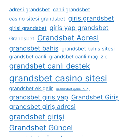
adresi grandsbet
canli grandsbet
giris grandsbet
casino sitesi grandsbet
giris yap grandsbet
girisi grandsbet
Grandsbet Adresi
Grandsbet
grandsbet bahis
grandsbet bahis sitesi
grandsbet canli
grandsbet canli maç izle
grandsbet canlı destek
grandsbet casino sitesi
grandsbet ek gelir
grandsbet genel bilgi
grandsbet giris yap
Grandsbet Giriş
grandsbet giriş adresi
grandsbet girişi
Grandsbet Güncel