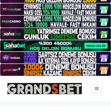
İçeriğe
atla
Menü