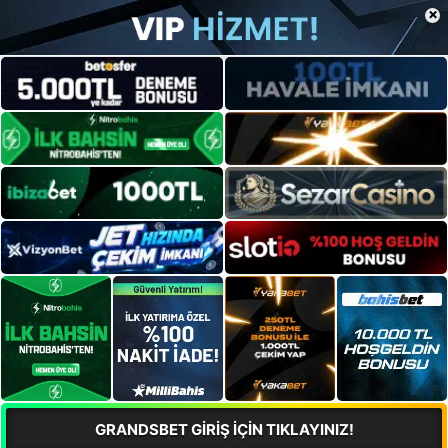
×
GRANDSBET GİRİŞ İÇİN TIKLAYINIZ!