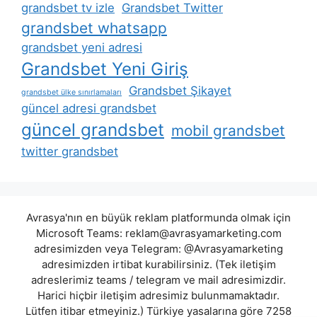
grandsbet tv izle
Grandsbet Twitter
grandsbet whatsapp
grandsbet yeni adresi
Grandsbet Yeni Giriş
Grandsbet Şikayet
grandsbet ülke sınırlamaları
güncel adresi grandsbet
güncel grandsbet
mobil grandsbet
twitter grandsbet
Avrasya'nın en büyük reklam platformunda olmak için
Microsoft Teams:
reklam@avrasyamarketing.com
adresimizden veya Telegram: @Avrasyamarketing
adresimizden irtibat kurabilirsiniz. (Tek iletişim
adreslerimiz teams / telegram ve mail adresimizdir.
Harici hiçbir iletişim adresimiz bulunmamaktadır.
Lütfen itibar etmeyiniz.) Türkiye yasalarına göre 7258