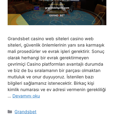
Grandsbet casino web siteleri casino web
siteleri, güvenlik önlemlerinin yanı sıra karmaşık
mali prosedürler ve evrak işleri gerektirir. Sonuç
olarak herhangi bir evrak gerektirmeyen
çevrimiçi Casino platformları avantajlı durumda
ve biz de bu sıralamanın bir parçası olmaktan
mutluluk ve onur duyuyoruz. İstenilen bazı
bilgileri sağlamanız istenecektir. Birkaç kişi
kimlik numarası ve ev adresi vermenin gerekliliği
…
Devamını oku
Kategoriler
Grandsbet