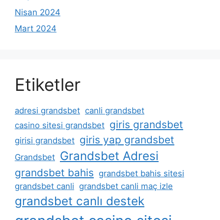
Nisan 2024
Mart 2024
Etiketler
adresi grandsbet
canli grandsbet
giris grandsbet
casino sitesi grandsbet
giris yap grandsbet
girisi grandsbet
Grandsbet Adresi
Grandsbet
grandsbet bahis
grandsbet bahis sitesi
grandsbet canli
grandsbet canli maç izle
grandsbet canlı destek