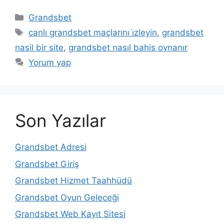
Kategoriler
Grandsbet
Etiketler
canlı grandsbet maçlarını i̇zleyin
,
grandsbet
nasil bir site
,
grandsbet nasıl bahis oynanır
Yorum yap
Son Yazılar
Grandsbet Adresi
Grandsbet Giriş
Grandsbet Hizmet Taahhüdü
Grandsbet Oyun Geleceği
Grandsbet Web Kayıt Sitesi