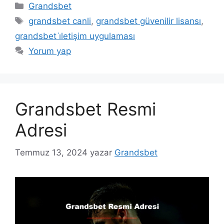
Kategoriler
Grandsbet
Etiketler
grandsbet canli
,
grandsbet güvenilir lisansı
,
grandsbet i̇letişim uygulaması
Yorum yap
Grandsbet Resmi
Adresi
Temmuz 13, 2024
yazar
Grandsbet