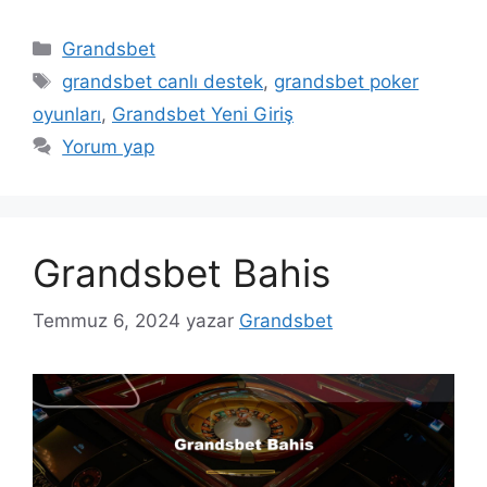
Kategoriler
Grandsbet
Etiketler
grandsbet canlı destek
,
grandsbet poker
oyunları
,
Grandsbet Yeni Giriş
Yorum yap
Grandsbet Bahis
Temmuz 6, 2024
yazar
Grandsbet