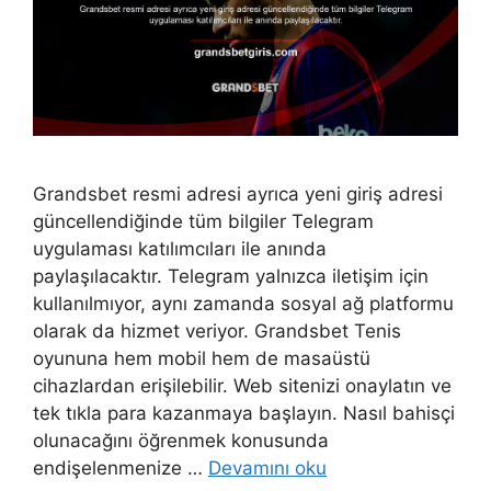
Grandsbet resmi adresi ayrıca yeni giriş adresi
güncellendiğinde tüm bilgiler Telegram
uygulaması katılımcıları ile anında
paylaşılacaktır. Telegram yalnızca iletişim için
kullanılmıyor, aynı zamanda sosyal ağ platformu
olarak da hizmet veriyor. Grandsbet Tenis
oyununa hem mobil hem de masaüstü
cihazlardan erişilebilir. Web sitenizi onaylatın ve
tek tıkla para kazanmaya başlayın. Nasıl bahisçi
olunacağını öğrenmek konusunda
endişelenmenize …
Devamını oku