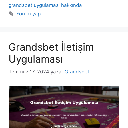
grandsbet uygulaması hakkında
Yorum yap
Grandsbet İletişim
Uygulaması
Temmuz 17, 2024
yazar
Grandsbet