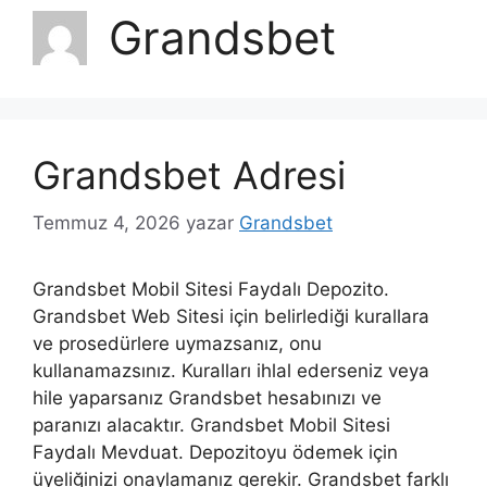
Grandsbet
Grandsbet Adresi
Temmuz 4, 2026
yazar
Grandsbet
Grandsbet Mobil Sitesi Faydalı Depozito.
Grandsbet Web Sitesi için belirlediği kurallara
ve prosedürlere uymazsanız, onu
kullanamazsınız. Kuralları ihlal ederseniz veya
hile yaparsanız Grandsbet hesabınızı ve
paranızı alacaktır. Grandsbet Mobil Sitesi
Faydalı Mevduat. Depozitoyu ödemek için
üyeliğinizi onaylamanız gerekir. Grandsbet farklı