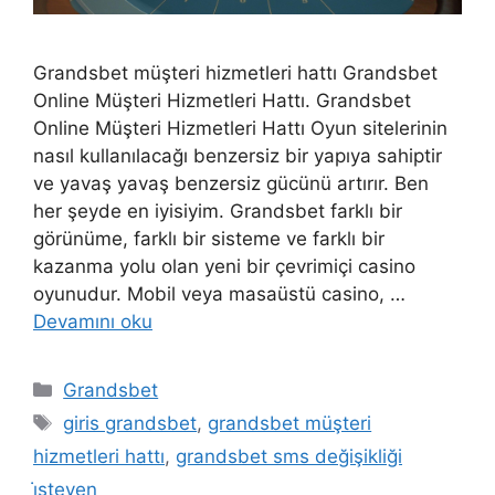
Grandsbet müşteri hizmetleri hattı Grandsbet
Online Müşteri Hizmetleri Hattı. Grandsbet
Online Müşteri Hizmetleri Hattı Oyun sitelerinin
nasıl kullanılacağı benzersiz bir yapıya sahiptir
ve yavaş yavaş benzersiz gücünü artırır. Ben
her şeyde en iyisiyim. Grandsbet farklı bir
görünüme, farklı bir sisteme ve farklı bir
kazanma yolu olan yeni bir çevrimiçi casino
oyunudur. Mobil veya masaüstü casino, …
Devamını oku
Kategoriler
Grandsbet
Etiketler
giris grandsbet
,
grandsbet müşteri
hizmetleri hattı
,
grandsbet sms değişikliği
i̇steyen