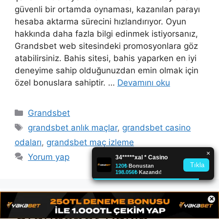
güvenli bir ortamda oynaması, kazanılan parayı
hesaba aktarma sürecini hızlandırıyor. Oyun
hakkında daha fazla bilgi edinmek istiyorsanız,
Grandsbet web sitesindeki promosyonlara göz
atabilirsiniz. Bahis sitesi, bahis yaparken en iyi
deneyime sahip olduğunuzdan emin olmak için
özel bonuslara sahiptir. …
Devamını oku
Kategoriler
Grandsbet
Etiketler
grandsbet anlık maçlar
,
grandsbet casino
odaları
,
grandsbet maç izleme
Yorum yap
×
Grandsbet Rakip