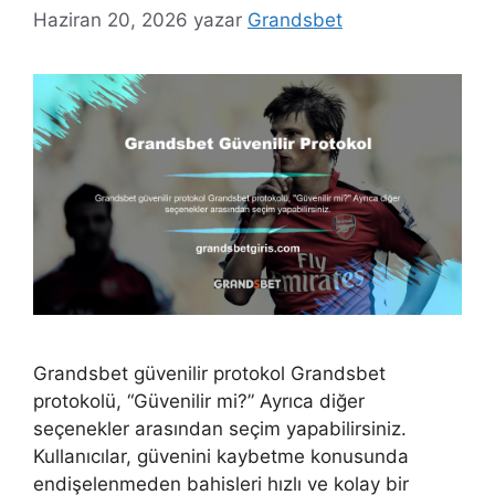
Haziran 20, 2026
yazar
Grandsbet
Grandsbet güvenilir protokol Grandsbet
protokolü, “Güvenilir mi?” Ayrıca diğer
seçenekler arasından seçim yapabilirsiniz.
Kullanıcılar, güvenini kaybetme konusunda
endişelenmeden bahisleri hızlı ve kolay bir