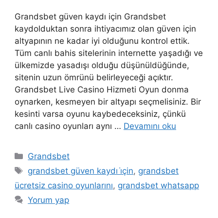
Grandsbet güven kaydı için Grandsbet
kaydolduktan sonra ihtiyacımız olan güven için
altyapının ne kadar iyi olduğunu kontrol ettik.
Tüm canlı bahis sitelerinin internette yaşadığı ve
ülkemizde yasadışı olduğu düşünüldüğünde,
sitenin uzun ömrünü belirleyeceği açıktır.
Grandsbet Live Casino Hizmeti Oyun donma
oynarken, kesmeyen bir altyapı seçmelisiniz. Bir
kesinti varsa oyunu kaybedeceksiniz, çünkü
canlı casino oyunları aynı …
Devamını oku
Kategoriler
Grandsbet
Etiketler
grandsbet güven kaydı i̇çin
,
grandsbet
ücretsiz casino oyunlarını
,
grandsbet whatsapp
Yorum yap