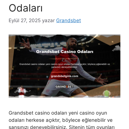
Odaları
Eylül 27, 2025
yazar
Grandsbet
Grandsbet casino odaları yeni casino oyun
odaları herkese açıktır, böylece eğlenebilir ve
şansınızı deneyebilirsiniz. Sitenin tüm oyunları