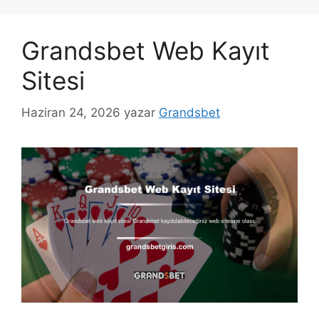
Grandsbet Web Kayıt
Sitesi
Haziran 24, 2026
yazar
Grandsbet