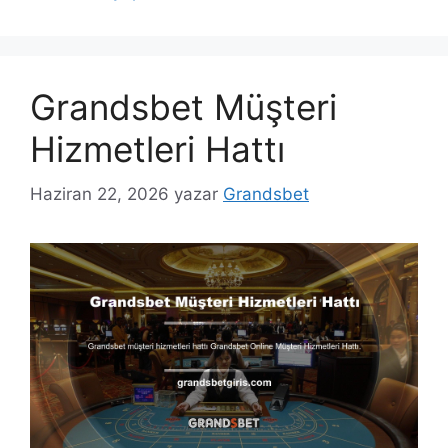
Grandsbet Müşteri
Hizmetleri Hattı
Haziran 22, 2026
yazar
Grandsbet