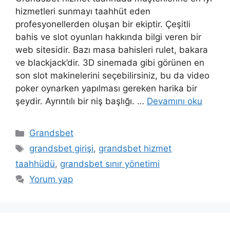
hizmetleri sunmayı taahhüt eden
profesyonellerden oluşan bir ekiptir. Çeşitli
bahis ve slot oyunları hakkında bilgi veren bir
web sitesidir. Bazı masa bahisleri rulet, bakara
ve blackjack’dir. 3D sinemada gibi görünen en
son slot makinelerini seçebilirsiniz, bu da video
poker oynarken yapılması gereken harika bir
şeydir. Ayrıntılı bir niş başlığı. …
Devamını oku
Kategoriler
Grandsbet
Etiketler
grandsbet girişi
,
grandsbet hizmet
taahhüdü
,
grandsbet sınır yönetimi
Yorum yap