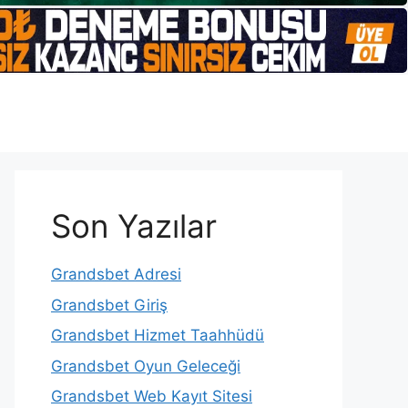
Son Yazılar
Grandsbet Adresi
Grandsbet Giriş
Grandsbet Hizmet Taahhüdü
Grandsbet Oyun Geleceği
Grandsbet Web Kayıt Sitesi