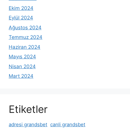
Ekim 2024
Eylül 2024
Ağustos 2024
Temmuz 2024
Haziran 2024
Mayıs 2024
Nisan 2024
Mart 2024
Etiketler
adresi grandsbet
canli grandsbet