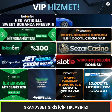
×
GRANDSBET GİRİŞ İÇİN TIKLAYINIZ!