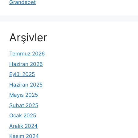
Grandsbet
Arşivler
Temmuz 2026
Haziran 2026
Eylül 2025
Haziran 2025
Mayıs 2025
Şubat 2025
Ocak 2025
Aralık 2024
Kasım 2024