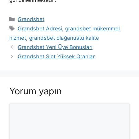
Kategoriler
Grandsbet
Etiketler
Grandsbet Adresi
,
grandsbet mükemmel
hizmet
,
grandsbet olağanüstü kalite
Grandsbet Yeni Üye Bonusları
Grandsbet Slot Yüksek Oranlar
Yorum yapın
Yorum