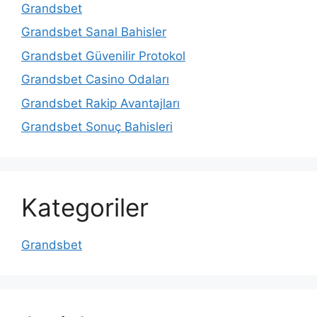
Grandsbet
Grandsbet Sanal Bahisler
Grandsbet Güvenilir Protokol
Grandsbet Casino Odaları
Grandsbet Rakip Avantajları
Grandsbet Sonuç Bahisleri
Kategoriler
Grandsbet