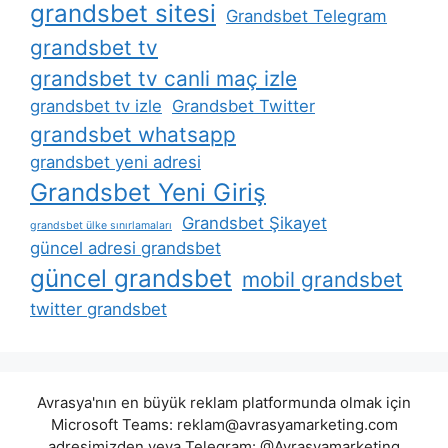
grandsbet sitesi
Grandsbet Telegram
grandsbet tv
grandsbet tv canli maç izle
grandsbet tv izle
Grandsbet Twitter
grandsbet whatsapp
grandsbet yeni adresi
Grandsbet Yeni Giriş
Grandsbet Şikayet
grandsbet ülke sınırlamaları
güncel adresi grandsbet
güncel grandsbet
mobil grandsbet
twitter grandsbet
Avrasya'nın en büyük reklam platformunda olmak için
Microsoft Teams:
reklam@avrasyamarketing.com
adresimizden veya Telegram: @Avrasyamarketing