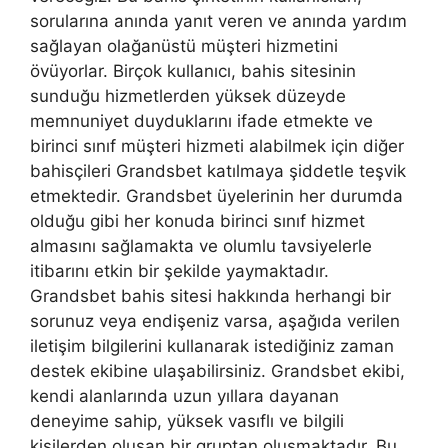
sorularına anında yanıt veren ve anında yardım
sağlayan olağanüstü müşteri hizmetini
övüyorlar. Birçok kullanıcı, bahis sitesinin
sunduğu hizmetlerden yüksek düzeyde
memnuniyet duyduklarını ifade etmekte ve
birinci sınıf müşteri hizmeti alabilmek için diğer
bahisçileri Grandsbet katılmaya şiddetle teşvik
etmektedir. Grandsbet üyelerinin her durumda
olduğu gibi her konuda birinci sınıf hizmet
almasını sağlamakta ve olumlu tavsiyelerle
itibarını etkin bir şekilde yaymaktadır.
Grandsbet bahis sitesi hakkında herhangi bir
sorunuz veya endişeniz varsa, aşağıda verilen
iletişim bilgilerini kullanarak istediğiniz zaman
destek ekibine ulaşabilirsiniz. Grandsbet ekibi,
kendi alanlarında uzun yıllara dayanan
deneyime sahip, yüksek vasıflı ve bilgili
kişilerden oluşan bir gruptan oluşmaktadır. Bu