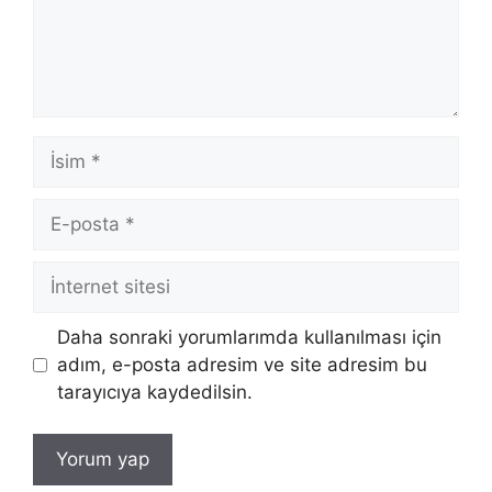
İsim
E-
posta
İnternet
sitesi
Daha sonraki yorumlarımda kullanılması için
adım, e-posta adresim ve site adresim bu
tarayıcıya kaydedilsin.