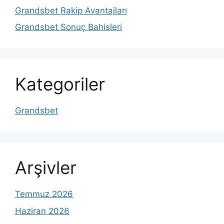
Grandsbet Rakip Avantajları
Grandsbet Sonuç Bahisleri
Kategoriler
Grandsbet
Arşivler
Temmuz 2026
Haziran 2026