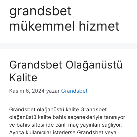
grandsbet
mükemmel hizmet
Grandsbet Olağanüstü
Kalite
Kasım 6, 2024
yazar
Grandsbet
Grandsbet olağanüstü kalite Grandsbet
olağanüstü kalite bahis seçenekleriyle tanınıyor
ve bahis sitesinde canlı maç yayınları sağlıyor.
Ayrıca kullanıcılar isterlerse Grandsbet veya