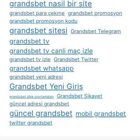
grandsbet nasil bir site
grandsbet para çekme
grandsbet promosyon
grandsbet promosyon kodu
grandsbet sitesi
Grandsbet Telegram
grandsbet tv
grandsbet tv canli maç izle
grandsbet tv izle
Grandsbet Twitter
grandsbet whatsapp
grandsbet yeni adresi
Grandsbet Yeni Giriş
Grandsbet Şikayet
grandsbet ülke sınırlamaları
güncel adresi grandsbet
güncel grandsbet
mobil grandsbet
twitter grandsbet