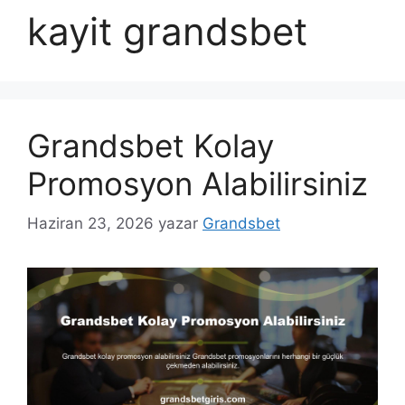
kayit grandsbet
Grandsbet Kolay
Promosyon Alabilirsiniz
Haziran 23, 2026
yazar
Grandsbet