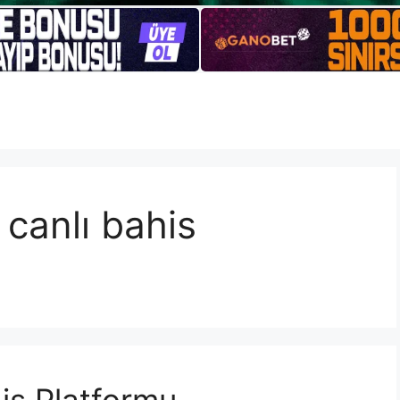
 canlı bahis