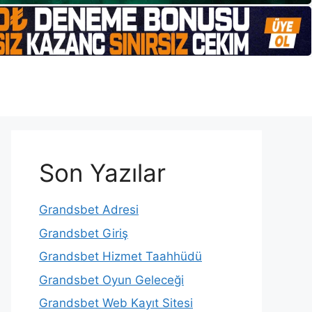
Son Yazılar
Grandsbet Adresi
Grandsbet Giriş
Grandsbet Hizmet Taahhüdü
Grandsbet Oyun Geleceği
Grandsbet Web Kayıt Sitesi