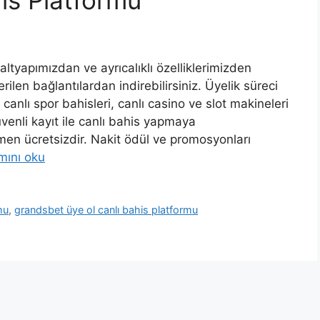
is Platformu
altyapımızdan ve ayrıcalıklı özelliklerimizden
ilen bağlantılardan indirebilirsiniz. Üyelik süreci
nlı spor bahisleri, canlı casino ve slot makineleri
venli kayıt ile canlı bahis yapmaya
en ücretsizdir. Nakit ödül ve promosyonları
ını oku
mu
,
grandsbet üye ol canlı bahis platformu