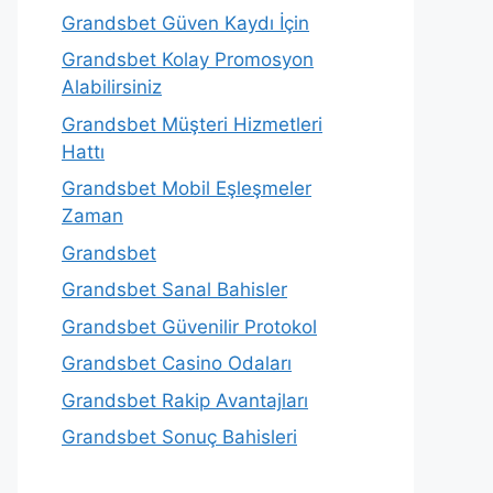
Grandsbet Güven Kaydı İçin
Grandsbet Kolay Promosyon
Alabilirsiniz
Grandsbet Müşteri Hizmetleri
Hattı
Grandsbet Mobil Eşleşmeler
Zaman
Grandsbet
Grandsbet Sanal Bahisler
Grandsbet Güvenilir Protokol
Grandsbet Casino Odaları
Grandsbet Rakip Avantajları
Grandsbet Sonuç Bahisleri