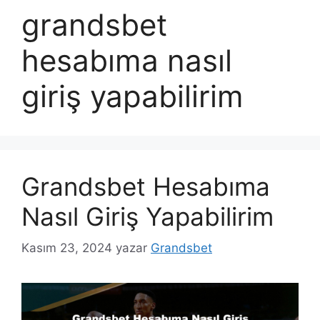
grandsbet
hesabıma nasıl
giriş yapabilirim
Grandsbet Hesabıma
Nasıl Giriş Yapabilirim
Kasım 23, 2024
yazar
Grandsbet