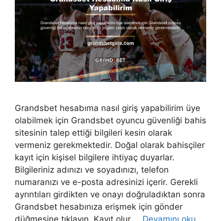
Grandsbet hesabıma nasıl giriş yapabilirim üye
olabilmek için Grandsbet oyuncu güvenliği bahis
sitesinin talep ettiği bilgileri kesin olarak
vermeniz gerekmektedir. Doğal olarak bahisçiler
kayıt için kişisel bilgilere ihtiyaç duyarlar.
Bilgileriniz adınızı ve soyadınızı, telefon
numaranızı ve e-posta adresinizi içerir. Gerekli
ayrıntıları girdikten ve onayı doğruladıktan sonra
Grandsbet hesabınıza erişmek için gönder
düğmesine tıklayın. Kayıt olur …
Devamını oku