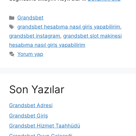
Kategoriler
Grandsbet
Etiketler
grandsbet hesabıma nasıl giriş yapabilirim
,
grandsbet instagram
,
grandsbet slot makinesi
hesabıma nasıl giriş yapabilirim
Yorum yap
Son Yazılar
Grandsbet Adresi
Grandsbet Giriş
Grandsbet Hizmet Taahhüdü
Grandsbet Oyun Geleceği