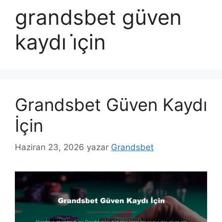
grandsbet güven
kaydı i̇çin
Grandsbet Güven Kaydı
İçin
Haziran 23, 2026
yazar
Grandsbet