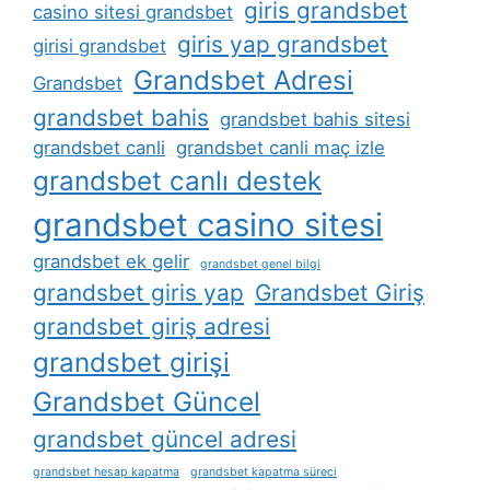
giris grandsbet
casino sitesi grandsbet
giris yap grandsbet
girisi grandsbet
Grandsbet Adresi
Grandsbet
grandsbet bahis
grandsbet bahis sitesi
grandsbet canli
grandsbet canli maç izle
grandsbet canlı destek
grandsbet casino sitesi
grandsbet ek gelir
grandsbet genel bilgi
grandsbet giris yap
Grandsbet Giriş
grandsbet giriş adresi
grandsbet girişi
Grandsbet Güncel
grandsbet güncel adresi
grandsbet hesap kapatma
grandsbet kapatma süreci