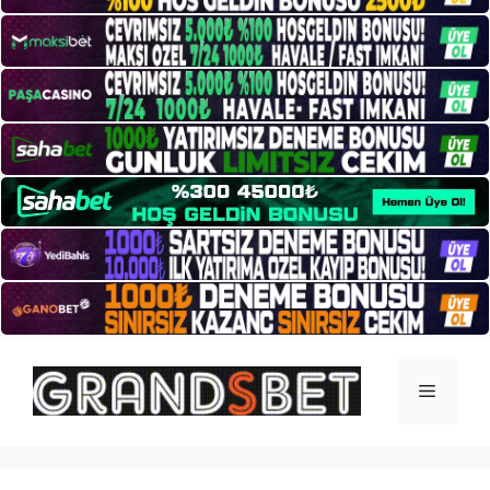
İçeriğe
atla
Menü