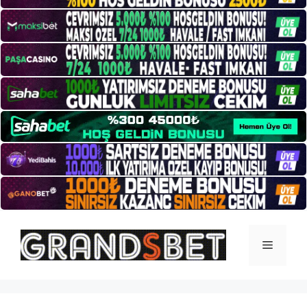
İçeriğe
atla
Menü