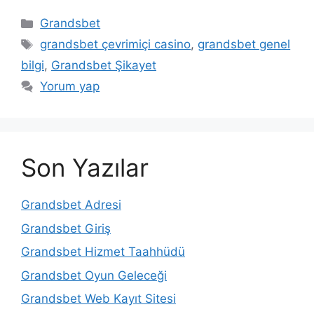
Kategoriler
Grandsbet
Etiketler
grandsbet çevrimiçi casino
,
grandsbet genel
bilgi
,
Grandsbet Şikayet
Yorum yap
Son Yazılar
Grandsbet Adresi
Grandsbet Giriş
Grandsbet Hizmet Taahhüdü
Grandsbet Oyun Geleceği
Grandsbet Web Kayıt Sitesi