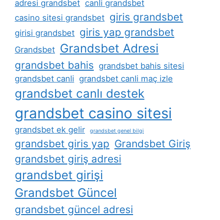
adresi grandsbet
canli grandsbet
giris grandsbet
casino sitesi grandsbet
giris yap grandsbet
girisi grandsbet
Grandsbet Adresi
Grandsbet
grandsbet bahis
grandsbet bahis sitesi
grandsbet canli
grandsbet canli maç izle
grandsbet canlı destek
grandsbet casino sitesi
grandsbet ek gelir
grandsbet genel bilgi
grandsbet giris yap
Grandsbet Giriş
grandsbet giriş adresi
grandsbet girişi
Grandsbet Güncel
grandsbet güncel adresi