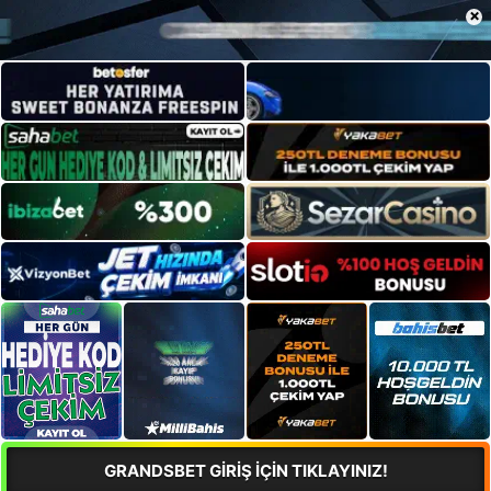
×
GRANDSBET GİRİŞ İÇİN TIKLAYINIZ!