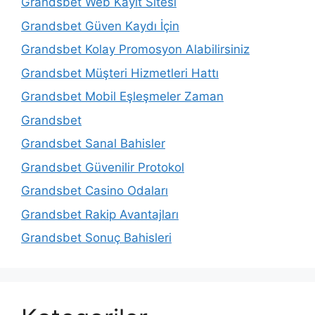
Grandsbet Web Kayıt Sitesi
Grandsbet Güven Kaydı İçin
Grandsbet Kolay Promosyon Alabilirsiniz
Grandsbet Müşteri Hizmetleri Hattı
Grandsbet Mobil Eşleşmeler Zaman
Grandsbet
Grandsbet Sanal Bahisler
Grandsbet Güvenilir Protokol
Grandsbet Casino Odaları
Grandsbet Rakip Avantajları
Grandsbet Sonuç Bahisleri