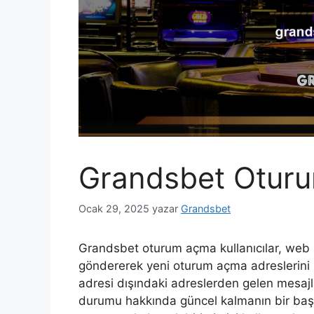
Grandsbet Otur
Ocak 29, 2025
yazar
Grandsbet
Grandsbet oturum açma kullanıcılar, web s
göndererek yeni oturum açma adreslerini ko
adresi dışındaki adreslerden gelen mesajl
durumu hakkında güncel kalmanın bir baş