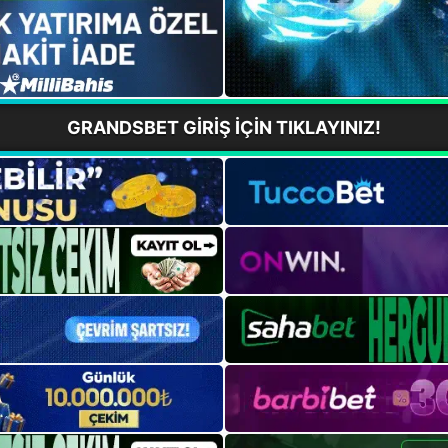
GRANDSBET GİRİŞ İÇİN TIKLAYINIZ!