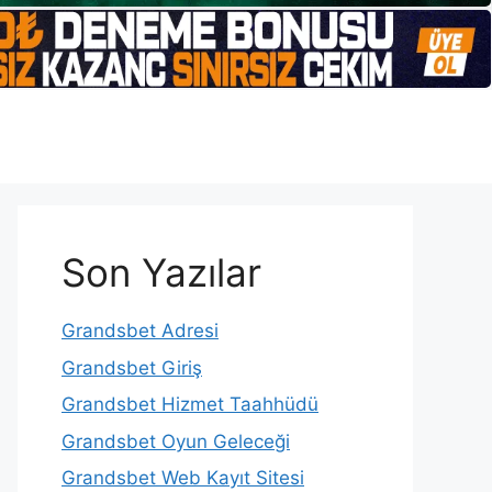
Son Yazılar
Grandsbet Adresi
Grandsbet Giriş
Grandsbet Hizmet Taahhüdü
Grandsbet Oyun Geleceği
Grandsbet Web Kayıt Sitesi