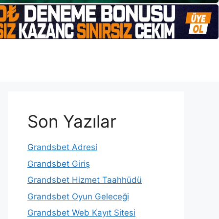
Son Yazılar
Grandsbet Adresi
Grandsbet Giriş
Grandsbet Hizmet Taahhüdü
Grandsbet Oyun Geleceği
Grandsbet Web Kayıt Sitesi