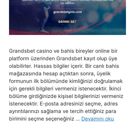
Grandsbet casino ve bahis bireyler online bir
platform üzerinden Grandsbet kayıt olup üye
olabilirler. Hassas bilgiler içerir. Bir canlı bahis
mağazasında hesap açtıktan sonra, üyelik
formunun ilk bölümünde kimliğinizi doğrulamak
için gerekli bilgileri vermeniz istenecektir. İkinci
bölüme girdiğinizde kişisel bilgilerinizi vermeniz
istenecektir. E-posta adresinizi seçme, adres
ayrıntılarınızı sağlama ve tercih ettiğiniz para
birimini seçme seçeneğiniz …
Devamını oku