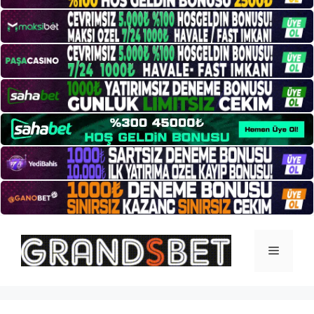
İçeriğe
atla
Menü